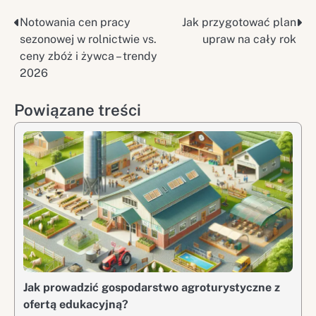
Notowania cen pracy
Jak przygotować plan
Nawigacja
sezonowej w rolnictwie vs.
upraw na cały rok
wpisu
ceny zbóż i żywca – trendy
2026
Powiązane treści
Jak prowadzić gospodarstwo agroturystyczne z
ofertą edukacyjną?