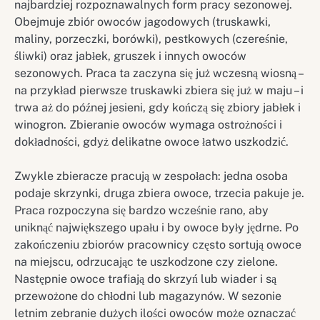
najbardziej rozpoznawalnych form pracy sezonowej.
Obejmuje zbiór owoców jagodowych (truskawki,
maliny, porzeczki, borówki), pestkowych (czereśnie,
śliwki) oraz jabłek, gruszek i innych owoców
sezonowych. Praca ta zaczyna się już wczesną wiosną –
na przykład pierwsze truskawki zbiera się już w maju – i
trwa aż do późnej jesieni, gdy kończą się zbiory jabłek i
winogron. Zbieranie owoców wymaga ostrożności i
dokładności, gdyż delikatne owoce łatwo uszkodzić.
Zwykle zbieracze pracują w zespołach: jedna osoba
podaje skrzynki, druga zbiera owoce, trzecia pakuje je.
Praca rozpoczyna się bardzo wcześnie rano, aby
uniknąć największego upału i by owoce były jędrne. Po
zakończeniu zbiorów pracownicy często sortują owoce
na miejscu, odrzucając te uszkodzone czy zielone.
Następnie owoce trafiają do skrzyń lub wiader i są
przewożone do chłodni lub magazynów. W sezonie
letnim zebranie dużych ilości owoców może oznaczać