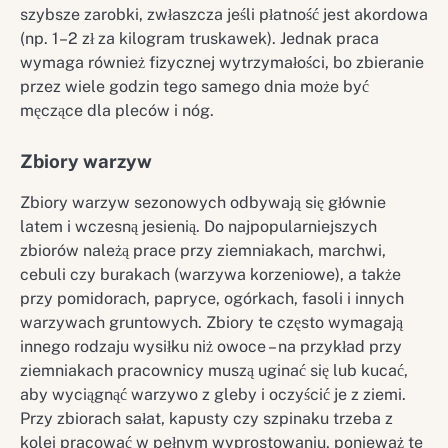
szybsze zarobki, zwłaszcza jeśli płatność jest akordowa
(np. 1–2 zł za kilogram truskawek). Jednak praca
wymaga również fizycznej wytrzymałości, bo zbieranie
przez wiele godzin tego samego dnia może być
męczące dla pleców i nóg.
Zbiory warzyw
Zbiory warzyw sezonowych odbywają się głównie
latem i wczesną jesienią. Do najpopularniejszych
zbiorów należą prace przy ziemniakach, marchwi,
cebuli czy burakach (warzywa korzeniowe), a także
przy pomidorach, papryce, ogórkach, fasoli i innych
warzywach gruntowych. Zbiory te często wymagają
innego rodzaju wysiłku niż owoce – na przykład przy
ziemniakach pracownicy muszą uginać się lub kucać,
aby wyciągnąć warzywo z gleby i oczyścić je z ziemi.
Przy zbiorach sałat, kapusty czy szpinaku trzeba z
kolei pracować w pełnym wyprostowaniu, ponieważ te