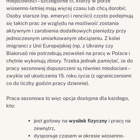
miejscowości – szczególnie ci, którzy w porze
wiosenno-letniej mają więcej czasu lub chcą dorobić.
Osoby starsze (np. emeryci i renciści) często podejmują
się takich prac ze względu na możliwość zostania
aktywnym i zarobienia dodatkowych pieniędzy przy
jednoczesnym umiarkowanym obciążeniu. Z kolei
imigranci z Unii Europejskiej (np. z Ukrainy czy
Białorusi) nie potrzebują zezwoleń na pracę w Polsce i
chętnie wykonują zbiory. Trzeba jednak pamiętać, że do
pracy sezonowej dopuszczeni są również młodociani –
zwykle od ukończenia 15. roku życia (z ograniczeniami
co do liczby godzin pracy dziennie).
Praca sezonowa to więc opcja dostępna dla każdego,
kto:
jest gotowy na
wysiłek fizyczny
i pracę na
zewnątrz,
dysponuje czasem w okresie wiosenno-