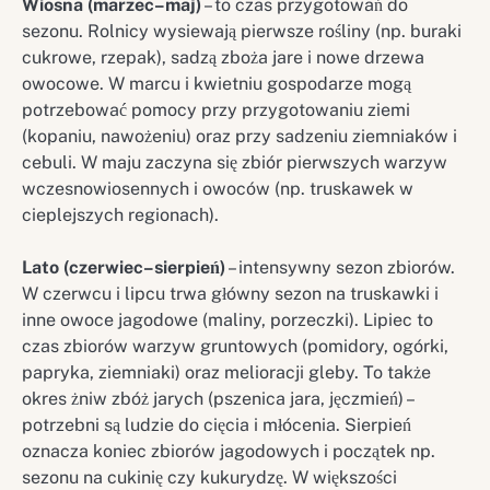
Wiosna (marzec–maj)
– to czas przygotowań do
sezonu. Rolnicy wysiewają pierwsze rośliny (np. buraki
cukrowe, rzepak), sadzą zboża jare i nowe drzewa
owocowe. W marcu i kwietniu gospodarze mogą
potrzebować pomocy przy przygotowaniu ziemi
(kopaniu, nawożeniu) oraz przy sadzeniu ziemniaków i
cebuli. W maju zaczyna się zbiór pierwszych warzyw
wczesnowiosennych i owoców (np. truskawek w
cieplejszych regionach).
Lato (czerwiec–sierpień)
– intensywny sezon zbiorów.
W czerwcu i lipcu trwa główny sezon na truskawki i
inne owoce jagodowe (maliny, porzeczki). Lipiec to
czas zbiorów warzyw gruntowych (pomidory, ogórki,
papryka, ziemniaki) oraz melioracji gleby. To także
okres żniw zbóż jarych (pszenica jara, jęczmień) –
potrzebni są ludzie do cięcia i młócenia. Sierpień
oznacza koniec zbiorów jagodowych i początek np.
sezonu na cukinię czy kukurydzę. W większości