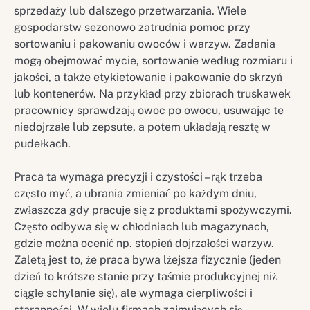
sprzedaży lub dalszego przetwarzania. Wiele
gospodarstw sezonowo zatrudnia pomoc przy
sortowaniu i pakowaniu owoców i warzyw. Zadania
mogą obejmować mycie, sortowanie według rozmiaru i
jakości, a także etykietowanie i pakowanie do skrzyń
lub kontenerów. Na przykład przy zbiorach truskawek
pracownicy sprawdzają owoc po owocu, usuwając te
niedojrzałe lub zepsute, a potem układają resztę w
pudełkach.
Praca ta wymaga precyzji i czystości – rąk trzeba
często myć, a ubrania zmieniać po każdym dniu,
zwłaszcza gdy pracuje się z produktami spożywczymi.
Często odbywa się w chłodniach lub magazynach,
gdzie można ocenić np. stopień dojrzałości warzyw.
Zaletą jest to, że praca bywa lżejsza fizycznie (jeden
dzień to krótsze stanie przy taśmie produkcyjnej niż
ciągłe schylanie się), ale wymaga cierpliwości i
staranności. W wielu firmach zajmujących się