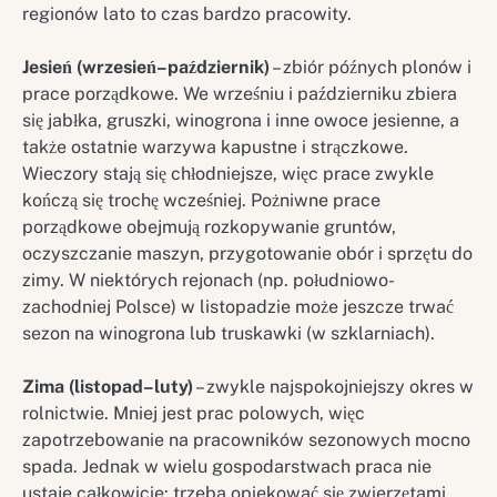
regionów lato to czas bardzo pracowity.
Jesień (wrzesień–październik)
– zbiór późnych plonów i
prace porządkowe. We wrześniu i październiku zbiera
się jabłka, gruszki, winogrona i inne owoce jesienne, a
także ostatnie warzywa kapustne i strączkowe.
Wieczory stają się chłodniejsze, więc prace zwykle
kończą się trochę wcześniej. Pożniwne prace
porządkowe obejmują rozkopywanie gruntów,
oczyszczanie maszyn, przygotowanie obór i sprzętu do
zimy. W niektórych rejonach (np. południowo-
zachodniej Polsce) w listopadzie może jeszcze trwać
sezon na winogrona lub truskawki (w szklarniach).
Zima (listopad–luty)
– zwykle najspokojniejszy okres w
rolnictwie. Mniej jest prac polowych, więc
zapotrzebowanie na pracowników sezonowych mocno
spada. Jednak w wielu gospodarstwach praca nie
ustaje całkowicie: trzeba opiekować się zwierzętami