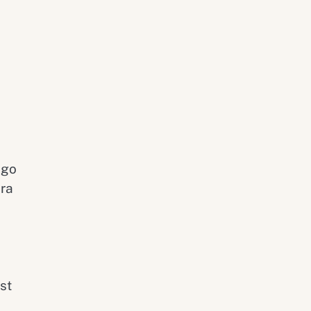
ego
ra
st