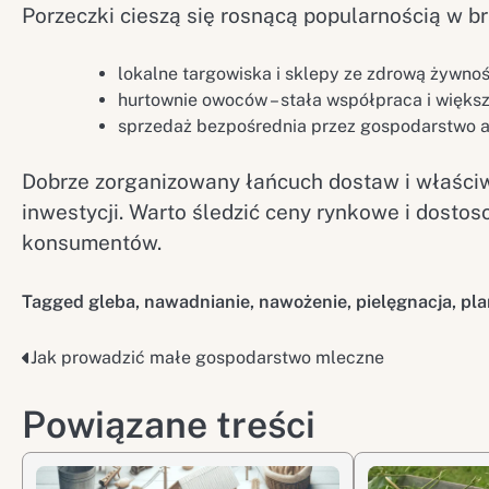
Porzeczki cieszą się rosnącą popularnością w br
lokalne targowiska i sklepy ze zdrową żywnoś
hurtownie owoców – stała współpraca i większe
sprzedaż bezpośrednia przez gospodarstwo a
Dobrze zorganizowany łańcuch dostaw i właściw
inwestycji. Warto śledzić ceny rynkowe i dos
konsumentów.
Tagged
gleba
,
nawadnianie
,
nawożenie
,
pielęgnacja
,
pla
Jak prowadzić małe gospodarstwo mleczne
Nawigacja
wpisu
Powiązane treści