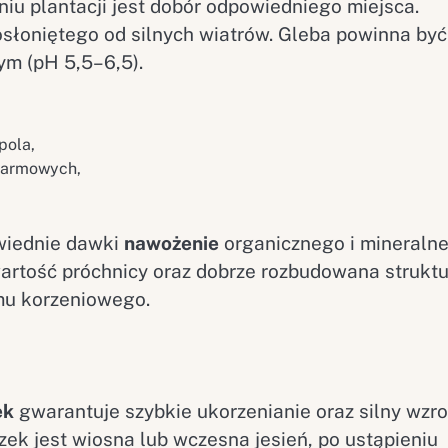
u plantacji jest dobór odpowiedniego miejsca.
osłoniętego od silnych wiatrów. Gleba powinna być
ym (pH 5,5–6,5).
pola,
okarmowych,
wiednie dawki
nawożenie
organicznego i mineraln
artość próchnicy oraz dobrze rozbudowana struktu
mu korzeniowego.
ek
gwarantuje szybkie ukorzenianie oraz silny wzro
zek jest wiosna lub wczesna jesień, po ustąpieniu