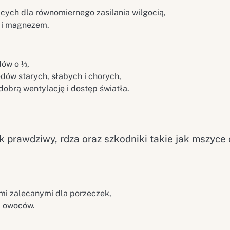
ych dla równomiernego zasilania wilgocią,
m i magnezem.
dów o ⅓,
ędów starych, słabych i chorych,
obrą wentylację i dostęp światła.
prawdziwy, rdza oraz szkodniki takie jak mszyce 
mi zalecanymi dla porzeczek,
 i owoców.