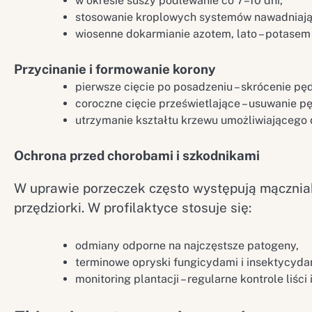
w okresie suszy podlewanie co 7–10 dni,
stosowanie kroplowych systemów nawadniając
wiosenne dokarmianie azotem, lato – potase
Przycinanie i formowanie korony
pierwsze cięcie po posadzeniu – skrócenie pę
coroczne cięcie prześwietlające – usuwanie p
utrzymanie kształtu krzewu umożliwiającego d
Ochrona przed chorobami i szkodnikami
W uprawie porzeczek często występują mączniak 
przędziorki. W profilaktyce stosuje się:
odmiany odporne na najczęstsze patogeny,
terminowe opryski fungicydami i insektycyda
monitoring plantacji – regularne kontrole liści