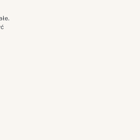
ałe.
yć