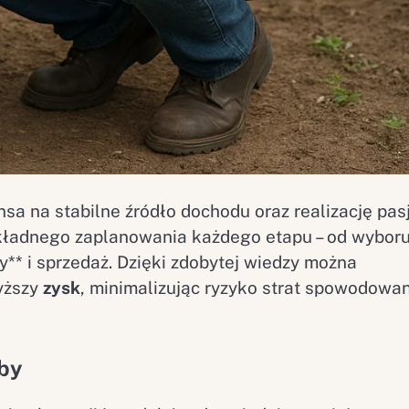
sa na stabilne źródło dochodu oraz realizację pasj
okładnego zaplanowania każdego etapu – od wybor
ry** i sprzedaż. Dzięki zdobytej wiedzy można
yższy
zysk
, minimalizując ryzyko strat spowodowa
eby