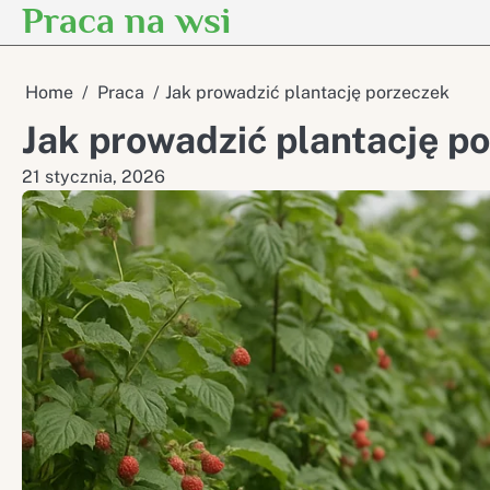
Praca na wsi
Skip
to
content
Home
Praca
Jak prowadzić plantację porzeczek
Jak prowadzić plantację p
21 stycznia, 2026