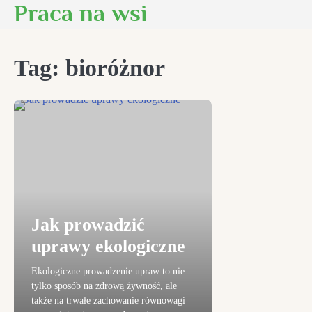
Praca na wsi
Skip
to
content
Tag:
bioróżnor
Jak prowadzić
uprawy ekologiczne
Ekologiczne prowadzenie upraw to nie
tylko sposób na zdrową żywność, ale
także na trwałe zachowanie równowagi