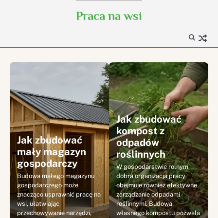
Skip
Praca na wsi
to
content
Jak zbudować
kompost z
Jak zbudować
odpadów
mały magazyn
roślinnych
gospodarczy
W gospodarstwie rolnym
Budowa małego magazynu
dobra organizacja pracy
gospodarczego może
obejmuje również efektywne
znacząco usprawnić pracę na
zarządzanie odpadami
wsi, ułatwiając
roślinnymi. Budowa
przechowywanie narzędzi,
własnego kompostu pozwala