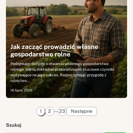
Jak zacząć prowadzić własne
gospodarstwo rolne
Podejmując decyzję o otwarciu własnego gospodarstwa
rolnego, warto dokładnie przeanalizować kluczowe czynniki
wpływające na jego sukces. Rozpoczynając przygodę z
rolnictwo…
16 lipca, 2026
Stronicowanie
…
1
2
23
Następne
wpisów
Szukaj