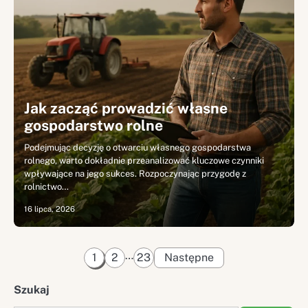
Jak zacząć prowadzić własne
gospodarstwo rolne
Podejmując decyzję o otwarciu własnego gospodarstwa
rolnego, warto dokładnie przeanalizować kluczowe czynniki
wpływające na jego sukces. Rozpoczynając przygodę z
rolnictwo…
16 lipca, 2026
Stronicowanie
…
1
2
23
Następne
wpisów
Szukaj