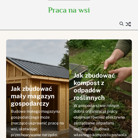
Skip
Praca na wsi
to
content
Jak zbudować
kompost z
Jak zbudować
odpadów
mały magazyn
roślinnych
gospodarczy
W gospodarstwie rolnym
Budowa małego magazynu
dobra organizacja pracy
gospodarczego może
obejmuje również efektywne
znacząco usprawnić pracę na
zarządzanie odpadami
wsi, ułatwiając
roślinnymi. Budowa
przechowywanie narzędzi,
własnego kompostu pozwala