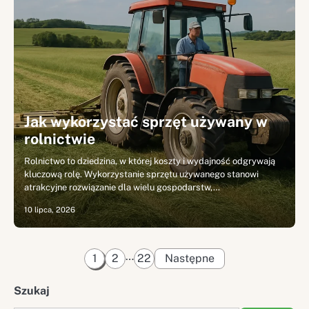
Jak wykorzystać sprzęt używany w
rolnictwie
Rolnictwo to dziedzina, w której koszty i wydajność odgrywają
kluczową rolę. Wykorzystanie sprzętu używanego stanowi
atrakcyjne rozwiązanie dla wielu gospodarstw,…
10 lipca, 2026
Stronicowanie
…
1
2
22
Następne
wpisów
Szukaj