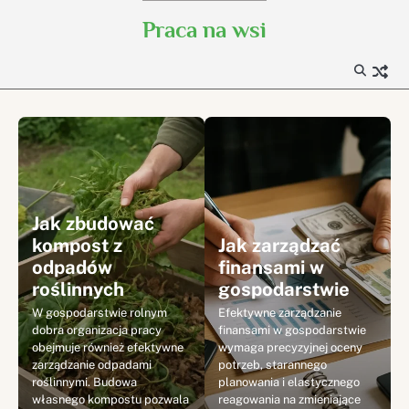
Skip
Praca na wsi
to
content
Jak zbudować
kompost z
Jak zarządzać
odpadów
finansami w
roślinnych
gospodarstwie
W gospodarstwie rolnym
Efektywne zarządzanie
dobra organizacja pracy
finansami w gospodarstwie
obejmuje również efektywne
wymaga precyzyjnej oceny
zarządzanie odpadami
potrzeb, starannego
roślinnymi. Budowa
planowania i elastycznego
i
własnego kompostu pozwala
reagowania na zmieniające