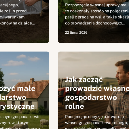
acyjnego,
Rozpoczęcie własnej uprawy mali
e roślin przed
to doskonały sposób na połączeni
mi warunkami i
pasji z pracą na wsi, a także okazj
plonów na działce…
do prowadzenia dochodowego…
22 lipca, 2026
Jak zacząć
łożyć małe
prowadzić własn
darstwo
gospodarstwo
rystyczne
rolne
łasnym gospodarstwie
Podejmując decyzję o otwarciu
znym, w którym
własnego gospodarstwa rolnego,
miłowanie do natury z
warto dokładnie przeanalizować