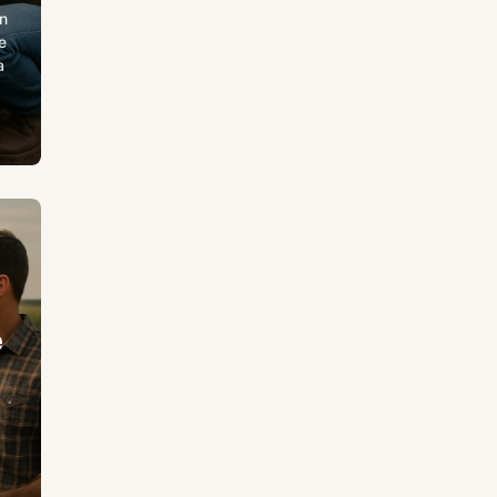
n
e
a
e