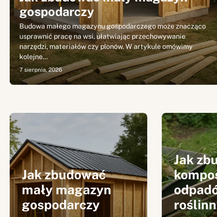
gospodarczy
Budowa małego magazynu gospodarczego może znacząco
usprawnić pracę na wsi, ułatwiając przechowywanie
narzędzi, materiałów czy plonów. W artykule omówimy
kolejne…
7 sierpnia, 2026
Jak zb
Jak zbudować
kompos
mały magazyn
odpad
gospodarczy
roślin