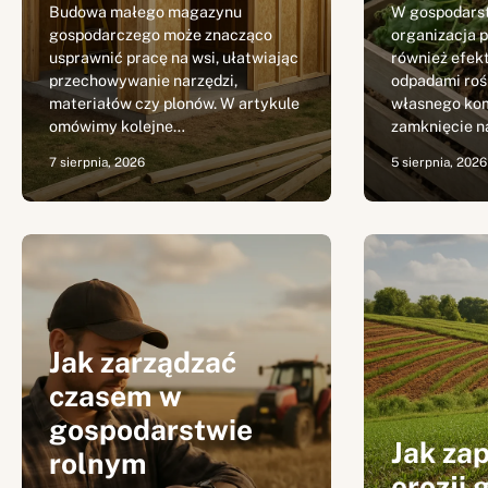
Budowa małego magazynu
W gospodarst
gospodarczego może znacząco
organizacja 
usprawnić pracę na wsi, ułatwiając
również efek
przechowywanie narzędzi,
odpadami roś
materiałów czy plonów. W artykule
własnego ko
omówimy kolejne…
zamknięcie n
7 sierpnia, 2026
5 sierpnia, 2026
Jak zarządzać
czasem w
gospodarstwie
Jak za
rolnym
erozji 