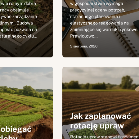
wie rolnym dobra
w gospodarstwie wymaga
pracy obejmuje
precyzyjnej oceny potrzeb,
tywne zarządzanie
starannego planowania i
linnymi. Budowa
elastycznego reagowania na
mpostu pozwala na
zmieniające się warunki rynkowe.
aturalnego cyklu…
Prawidłowo…
3 sierpnia, 2026
Jak zaplanować
rotację upraw
pobiegać
gleby
Rotacja upraw stanowi fundamen