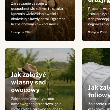
Zarządzanie czasem w
gospodarstwie rolnym to sztuka
Praca na wsi 
łączenia wielozadaniowości z
troską o żyzn
dbałością o każdy detal. Ogromna
z degradacją
liczba obowiązków – od siewu…
najpoważnie
1 sierpnia, 2026
30 lipca, 2026
Jak założyć
własny sad
Jak zał
owocowy
foliow
Zakładanie własnego sadu
owocowego to przedsięwzięcie
Założenie tun
wymagające zarówno solidnego
efektywny sp