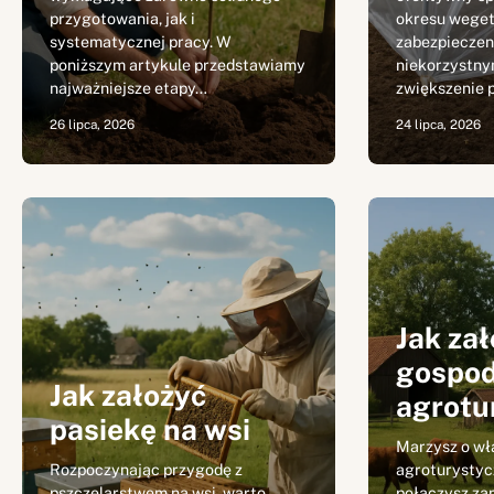
przygotowania, jak i
okresu weget
systematycznej pracy. W
zabezpieczeni
poniższym artykule przedstawiamy
niekorzystny
najważniejsze etapy…
zwiększenie 
26 lipca, 2026
24 lipca, 2026
Jak za
gospo
Jak założyć
agrotu
pasiekę na wsi
Marzysz o w
Rozpoczynając przygodę z
agroturystyc
pszczelarstwem na wsi, warto
połączysz za