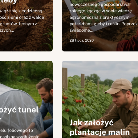
nowoczesnego gospodarstwa
wiąże się z codzienną
rolnego, łącząc w sobie wiedzę
ość ziemi oraz z walce
agronomiczną z praktycznymi
 gruntów. Jednym z
potrzebami gleby i roślin. Poprzez
jszych…
świadome…
28 lipca, 2026
ożyć tunel
y
Jak założyć
plantację malin
elu foliowego to
osób na wydłużenie