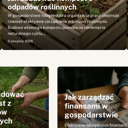
odpadów roślinnych
W gospodarstwie rolnym dobra organizacja pracy obejmuje
również efektywne zarządzanie odpadami roślinnymi.
Budowa własnego kompostu pozwala na zamknięcie
naturalnego cyklu…
5 sierpnia, 2026
udować
Jak zarządzać
t z
finansami w
ów
gospodarstwie
nych
Efektywne zarządzanie finansami