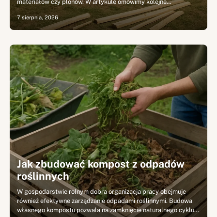
materiałów czy plonów. W artykule omówimy kolejne…
7 sierpnia, 2026
Jak zbudować kompost z odpadów
roślinnych
W gospodarstwie rolnym dobra organizacja pracy obejmuje
również efektywne zarządzanie odpadami roślinnymi. Budowa
własnego kompostu pozwala na zamknięcie naturalnego cyklu…