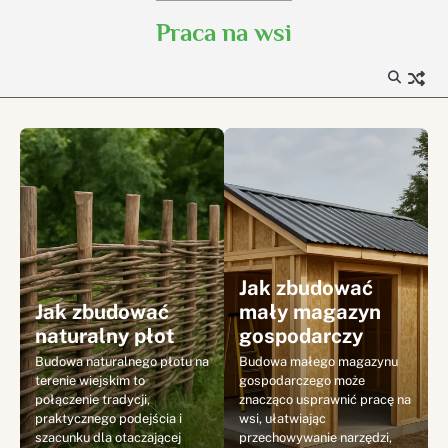
Skip
Praca na wsi
to
content
Jak zbudować
Jak zbudować
mały magazyn
naturalny płot
gospodarczy
Budowa naturalnego płotu na
Budowa małego magazynu
terenie wiejskim to
gospodarczego może
połączenie tradycji,
znacząco usprawnić pracę na
praktycznego podejścia i
wsi, ułatwiając
szacunku dla otaczającej
przechowywanie narzędzi,