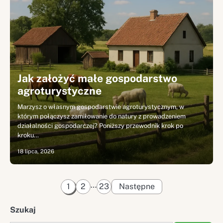
Jak założyć małe gospodarstwo
agroturystyczne
Marzysz o własnym gospodarstwie agroturystycznym, w
którym połączysz zamiłowanie do natury z prowadzeniem
działalności gospodarczej? Poniższy przewodnik krok po
kroku…
18 lipca, 2026
Stronicowanie
…
1
2
23
Następne
wpisów
Szukaj