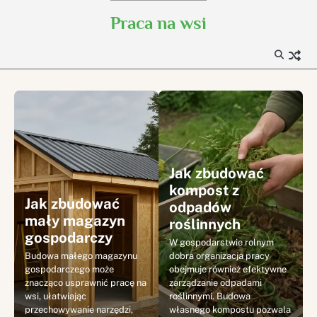
Skip
Praca na wsi
to
content
Jak zbudować
kompost z
Jak zbudować
odpadów
mały magazyn
roślinnych
gospodarczy
W gospodarstwie rolnym
Budowa małego magazynu
dobra organizacja pracy
gospodarczego może
obejmuje również efektywne
znacząco usprawnić pracę na
zarządzanie odpadami
wsi, ułatwiając
roślinnymi. Budowa
przechowywanie narzędzi,
własnego kompostu pozwala