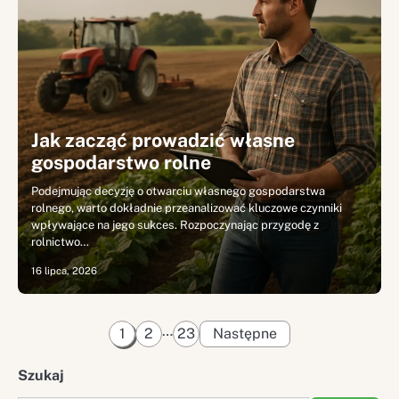
Jak zacząć prowadzić własne
gospodarstwo rolne
Podejmując decyzję o otwarciu własnego gospodarstwa
rolnego, warto dokładnie przeanalizować kluczowe czynniki
wpływające na jego sukces. Rozpoczynając przygodę z
rolnictwo…
16 lipca, 2026
Stronicowanie
…
1
2
23
Następne
wpisów
Szukaj