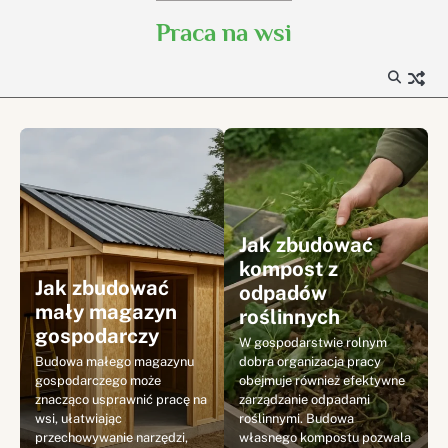
Skip
Praca na wsi
to
content
Jak zbudować
kompost z
Jak zbudować
odpadów
mały magazyn
roślinnych
gospodarczy
W gospodarstwie rolnym
Budowa małego magazynu
dobra organizacja pracy
gospodarczego może
obejmuje również efektywne
znacząco usprawnić pracę na
zarządzanie odpadami
wsi, ułatwiając
roślinnymi. Budowa
przechowywanie narzędzi,
własnego kompostu pozwala