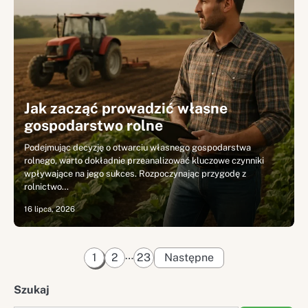
Jak zacząć prowadzić własne
gospodarstwo rolne
Podejmując decyzję o otwarciu własnego gospodarstwa
rolnego, warto dokładnie przeanalizować kluczowe czynniki
wpływające na jego sukces. Rozpoczynając przygodę z
rolnictwo…
16 lipca, 2026
Stronicowanie
…
1
2
23
Następne
wpisów
Szukaj