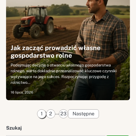
Jak zacząć prowadzić własne
gospodarstwo rolne
Podejmując decyzję o otwarciu własnego gospodarstwa
rolnego, warto dokładnie przeanalizować kluczowe czynniki
wpływające na jego sukces. Rozpoczynając przygodę z
rolnictwo…
16 lipca, 2026
Stronicowanie
…
1
2
23
Następne
wpisów
Szukaj