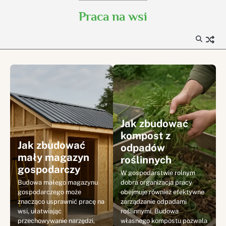
Skip
Praca na wsi
to
content
Jak zbudować
kompost z
Jak zbudować
odpadów
mały magazyn
roślinnych
gospodarczy
W gospodarstwie rolnym
Budowa małego magazynu
dobra organizacja pracy
gospodarczego może
obejmuje również efektywne
znacząco usprawnić pracę na
zarządzanie odpadami
wsi, ułatwiając
roślinnymi. Budowa
przechowywanie narzędzi,
własnego kompostu pozwala