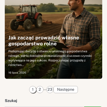
Jak zacząć prowadzić własne
gospodarstwo rolne
Podejmując decyzję o otwarciu własnego gospodarstwa
rolnego, warto dokładnie przeanalizować kluczowe czynniki
wpływające na jego sukces. Rozpoczynając przygodę z
rolnictwo…
16 lipca, 2026
Stronicowanie
…
1
2
23
Następne
wpisów
Szukaj