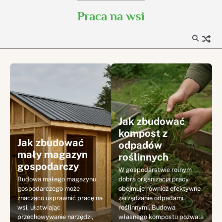
Skip
Praca na wsi
to
content
Jak zbudować
kompost z
Jak zbudować
odpadów
mały magazyn
roślinnych
gospodarczy
W gospodarstwie rolnym
Budowa małego magazynu
dobra organizacja pracy
gospodarczego może
obejmuje również efektywne
znacząco usprawnić pracę na
zarządzanie odpadami
wsi, ułatwiając
roślinnymi. Budowa
przechowywanie narzędzi,
własnego kompostu pozwala