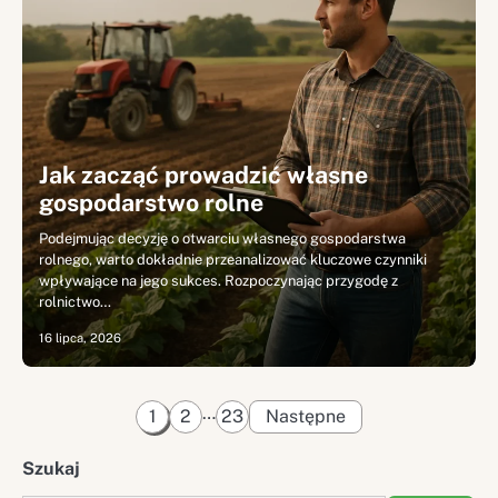
Jak zacząć prowadzić własne
gospodarstwo rolne
Podejmując decyzję o otwarciu własnego gospodarstwa
rolnego, warto dokładnie przeanalizować kluczowe czynniki
wpływające na jego sukces. Rozpoczynając przygodę z
rolnictwo…
16 lipca, 2026
Stronicowanie
…
1
2
23
Następne
wpisów
Szukaj