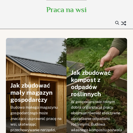
Skip
Praca na wsi
to
content
Jak zbudować
kompost z
Jak zbudować
odpadów
mały magazyn
roślinnych
gospodarczy
W gospodarstwie rolnym
Budowa małego magazynu
dobra organizacja pracy
gospodarczego może
obejmuje również efektywne
znacząco usprawnić pracę na
zarządzanie odpadami
wsi, ułatwiając
roślinnymi. Budowa
przechowywanie narzędzi,
własnego kompostu pozwala